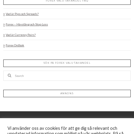
FOREX VALUTAHANDEL FAQ
Vad är Pips och Spreads?
Forex – Hävstång och Stop Loss
Vad är Currency Pairs?
Forex Ordbok
SÖK PÅ FOREX VALUTAHANDEL
Search
ANNONS
Vi använder oss av cookies för att ge dig så relevant och
uppdaterad information som möjligt på vår webbplats. På så