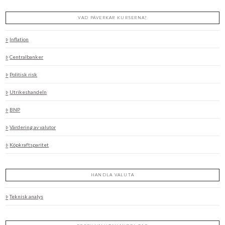
VAD PÅVERKAR KURSERNA?
Inflation
Centralbanker
Politisk risk
Utrikeshandeln
BNP
Värdering av valutor
Köpkraftsparitet
HANDLA VALUTA
Teknisk analys