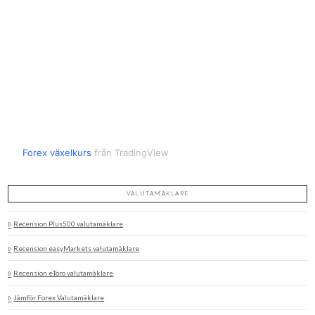
Forex växelkurs
från TradingView
VALUTAMÄKLARE
Recension Plus500 valutamäklare
Recension easyMarkets valutamäklare
Recension eToro valutamäklare
Jämför Forex Valutamäklare