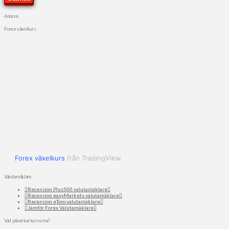
Annons
Forex växelkurs
Forex växelkurs
från TradingView
Valutamäklare
Recension Plus500 valutamäklare
Recension easyMarkets valutamäklare
Recension eToro valutamäklare
Jämför Forex Valutamäklare
Vad påverkar kurserna?