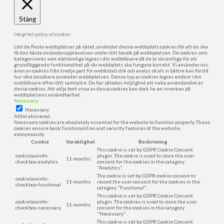
Stäng
Integritetspolicy och cookies
Likt de flesta webbplatser på nätet, använder denna webbplats cookies för att du ska
få den bästa användarupplevelsen under ditt besök på webbplatsen. De cookies som
kategoriseras som nödvändiga lagras i din webbläsare då de är väsentliga för att
grundläggande funktionalitet på vår webbplats ska fungera korrekt. Vi använder oss
även av cookies från tredje part för webbstatistik och analys så att vi bättre kan förstå
hur våra besökare använder webbplatsen. Denna typ av cookies lagras endast i din
webbläsare efter ditt samtycke. Du har således möjlighet att neka användandet av
dessa cookies. Att välja bort vissa av dessa cookies kan dock ha en inverkan på
webbplatsens användbarhet.
Necessary
Necessary
Alltid aktiverad
Necessary cookies are absolutely essential for the website to function properly. These
cookies ensure basic functionalities and security features of the website,
anonymously.
Cookie
Varaktighet
Beskrivning
This cookie is set by GDPR Cookie Consent
cookielawinfo-
plugin. The cookie is used to store the user
11 months
checkbox-analytics
consent for the cookies in the category
"Analytics".
The cookie is set by GDPR cookie consent to
cookielawinfo-
11 months
record the user consent for the cookies in the
checkbox-functional
category "Functional".
This cookie is set by GDPR Cookie Consent
cookielawinfo-
plugin. The cookies is used to store the user
11 months
checkbox-necessary
consent for the cookies in the category
"Necessary".
This cookie is set by GDPR Cookie Consent