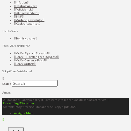
Inflation
Centralbanker
Politisk risk
Utrikeshandeln
BNP
Värdering av valutor
Köpkraftsparitet
Handla Valuta
Teknisk analys
Forex Valutahandel FAQ
Vad är Pips och Spreads?
Forex – Hävstång och Stop Loss
Vad är Currency Pairs?
Forex Ordbok
Sök på Forex Valutahandel
Search
Annons
Valutahandel kan vara riskfyllt, investera inte mer än vad du har råd att förlora. |
Riskvarning/Disclaimer
Kontakt: info[at]forexvalutahandel.se | Copyright: 2023
Assign a Menu