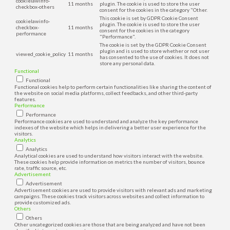
cookielawinfo-
11 months
plugin. The cookie is used to store the user
checkbox-others
consent for the cookies in the category "Other.
This cookie is set by GDPR Cookie Consent
cookielawinfo-
plugin. The cookie is used to store the user
checkbox-
11 months
consent for the cookies in the category
performance
"Performance".
The cookie is set by the GDPR Cookie Consent
plugin and is used to store whether or not user
viewed_cookie_policy
11 months
has consented to the use of cookies. It does not
store any personal data.
Functional
Functional
Functional cookies help to perform certain functionalities like sharing the content of
the website on social media platforms, collect feedbacks, and other third-party
features.
Performance
Performance
Performance cookies are used to understand and analyze the key performance
indexes of the website which helps in delivering a better user experience for the
visitors.
Analytics
Analytics
Analytical cookies are used to understand how visitors interact with the website.
These cookies help provide information on metrics the number of visitors, bounce
rate, traffic source, etc.
Advertisement
Advertisement
Advertisement cookies are used to provide visitors with relevant ads and marketing
campaigns. These cookies track visitors across websites and collect information to
provide customized ads.
Others
Others
Other uncategorized cookies are those that are being analyzed and have not been