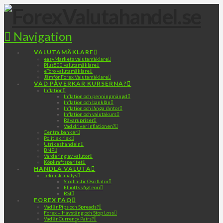
Navigation
VALUTAMÄKLARE
easyMarkets valutamäklare
Plus500 valutamäklare
eToro valutamäklare
Jämför Forex Valutamäklare
VAD PÅVERKAR KURSERNA?
Inflation
Inflation och penningmängd
Inflation och banklån
Inflation och långa räntor
Inflation och valutakurs
Råvarupriser
Vad driver inflationen?
Centralbanker
Politisk risk
Utrikeshandeln
BNP
Värdering av valutor
Köpkraftsparitet
HANDLA VALUTA
Teknisk analys
Stochastic Oscillator
Elliotts vågteori
RSI
FOREX FAQ
Vad är Pips och Spreads?
Forex – Hävstång och Stop Loss
Vad är Currency Pairs?