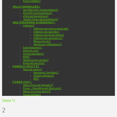
Forex Ordbok
VALUTAMÄKLARE
easyMarkets valutamäklare
Plus500 valutamäklare
eToro valutamäklare
Jämför Forex Valutamäklare
VAD PÅVERKAR KURSERNA?
Inflation
Inflation och penningmängd
Inflation och banklån
Inflation och långa räntor
Inflation och valutakurs
Råvarupriser
Vad driver inflationen?
Centralbanker
Politisk risk
Utrikeshandeln
BNP
Värdering av valutor
Köpkraftsparitet
HANDLA VALUTA
Teknisk analys
Stochastic Oscillator
Elliotts vågteori
RSI
FOREX FAQ
Vad är Pips och Spreads?
Forex – Hävstång och Stop Loss
Vad är Currency Pairs?
Forex Ordbok
Home
2
2